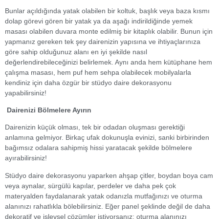
Bunlar açıldığında yatak olabilen bir koltuk, başlık veya baza kısmı
dolap görevi gören bir yatak ya da aşağı indirildiğinde yemek
masası olabilen duvara monte edilmiş bir kitaplık olabilir. Bunun için
yapmanız gereken tek şey dairenizin yapısına ve ihtiyaçlarınıza
göre sahip olduğunuz alanı en iyi şekilde nasıl
değerlendirebileceğinizi belirlemek. Aynı anda hem kütüphane hem
çalışma masası, hem puf hem sehpa olabilecek mobilyalarla
kendiniz için daha özgür bir stüdyo daire dekorasyonu
yapabilirsiniz!
Dairenizi Bölmelere Ayırın
Dairenizin küçük olması, tek bir odadan oluşması gerektiği
anlamına gelmiyor. Birkaç ufak dokunuşla evinizi, sanki birbirinden
bağımsız odalara sahipmiş hissi yaratacak şekilde bölmelere
ayırabilirsiniz!
Stüdyo daire dekorasyonu yaparken ahşap çitler, boydan boya cam
veya aynalar, sürgülü kapılar, perdeler ve daha pek çok
materyalden faydalanarak yatak odanızla mutfağınızı ve oturma
alanınızı rahatlıkla bölebilirsiniz. Eğer panel şeklinde değil de daha
dekoratif ve işlevsel çözümler istiyorsanız; oturma alanınızı