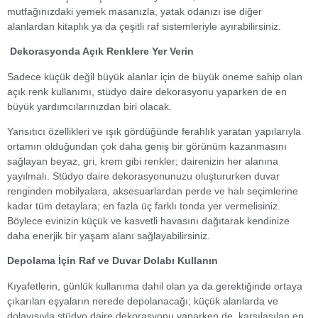
mutfağınızdaki yemek masanızla, yatak odanızı ise diğer
alanlardan kitaplık ya da çeşitli raf sistemleriyle ayırabilirsiniz.
Dekorasyonda Açık Renklere Yer Verin
Sadece küçük değil büyük alanlar için de büyük öneme sahip olan
açık renk kullanımı, stüdyo daire dekorasyonu yaparken de en
büyük yardımcılarınızdan biri olacak.
Yansıtıcı özellikleri ve ışık gördüğünde ferahlık yaratan yapılarıyla
ortamın olduğundan çok daha geniş bir görünüm kazanmasını
sağlayan beyaz, gri, krem gibi renkler; dairenizin her alanına
yayılmalı. Stüdyo daire dekorasyonunuzu oluştururken duvar
renginden mobilyalara, aksesuarlardan perde ve halı seçimlerine
kadar tüm detaylara; en fazla üç farklı tonda yer vermelisiniz.
Böylece evinizin küçük ve kasvetli havasını dağıtarak kendinize
daha enerjik bir yaşam alanı sağlayabilirsiniz.
Depolama İçin Raf ve Duvar Dolabı Kullanın
Kıyafetlerin, günlük kullanıma dahil olan ya da gerektiğinde ortaya
çıkarılan eşyaların nerede depolanacağı; küçük alanlarda ve
dolayısıyla stüdyo daire dekorasyonu yaparken de, karşılaşılan en